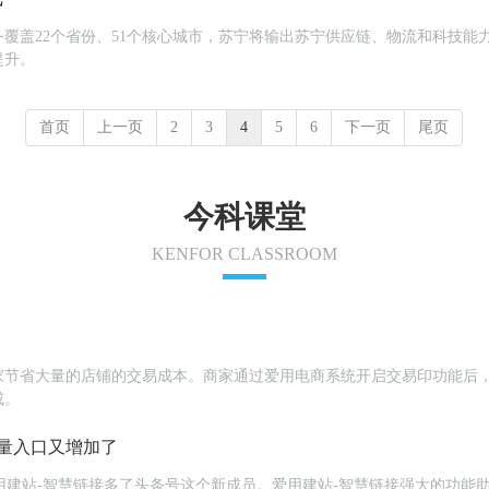
覆盖22个省份、51个核心城市，苏宁将输出苏宁供应链、物流和科技能
提升。
首页
上一页
2
3
4
5
6
下一页
尾页
今科课堂
KENFOR CLASSROOM
家节省大量的店铺的交易成本。商家通过爱用电商系统开启交易印功能后
成。
量入口又增加了
为爱用建站-智慧链接多了头条号这个新成员。爱用建站-智慧链接强大的功能