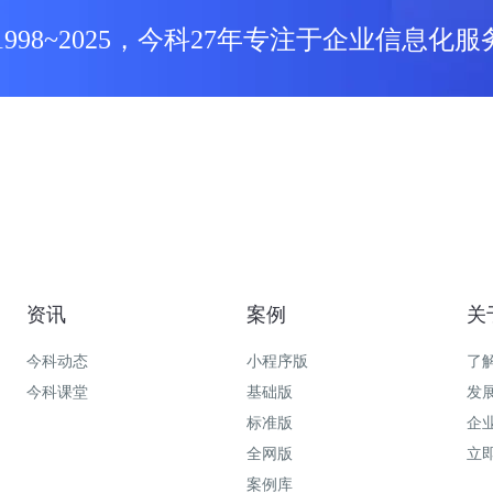
1998~2025，今科27年专注于企业信息化服
资讯
案例
关
今科动态
小程序版
了
今科课堂
基础版
发
标准版
企
全网版
立
案例库