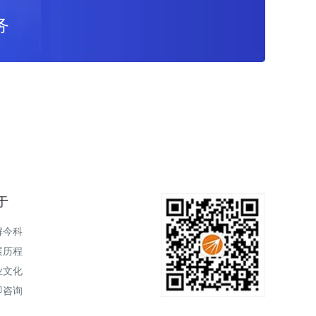
务
于
解今科
展历程
业文化
即咨询