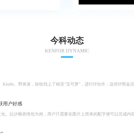
今科动态
KENFOR DYNAMIC
Kindle、野兽派，纷纷找上了精灵“宝可梦”，进行IP合作；这些IP黑
获用户好感
文化。以沙雕表情包为例，用户只需要在图片上简单的配字便可以完成内
”