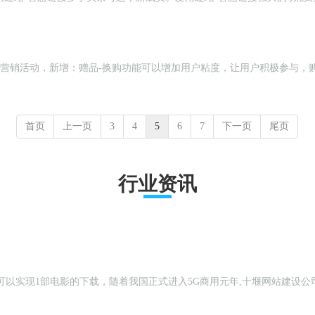
入【电商系统】>>营销活动，新增：赠品-换购功能可以增加用户粘度，让用户积极
首页
上一页
3
4
5
6
7
下一页
尾页
行业资讯
钟就可以实现1部电影的下载，随着我国正式进入5G商用元年,十堰网站建