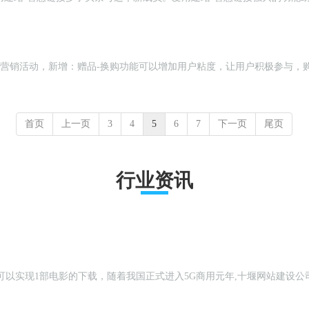
入【电商系统】>>营销活动，新增：赠品-换购功能可以增加用户粘度，让用户积极
首页
上一页
3
4
5
6
7
下一页
尾页
行业资讯
钟就可以实现1部电影的下载，随着我国正式进入5G商用元年,十堰网站建