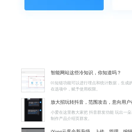
智能网站这些冷知识，你知道吗？
01短链功能可以进行埋点和统计数据，生成的
在选项中，赋予使用权限。
放大招玩转抖音，范围攻击，意向用户
小爱在这里教大家把 抖音群发功能 玩出一朵花来~1直播公告直播公告快速群发，群发对象是浏览了你的抖音号主页的用户，系统自动抓取这些意向用户。也可以用【Light Press】
制作产品介绍页群发。
iYong云库全新升级，上传、管理、