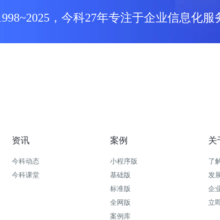
1998~2025，今科27年专注于企业信息化服
资讯
案例
关
今科动态
小程序版
了
今科课堂
基础版
发
标准版
企
全网版
立
案例库