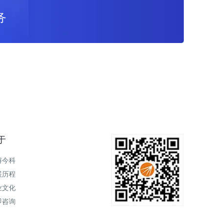
务
于
解今科
展历程
业文化
即咨询