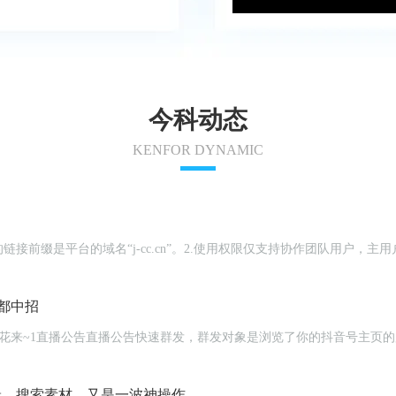
今科动态
KENFOR DYNAMIC
链接前缀是平台的域名“j-cc.cn”。2.使用权限仅支持协作团队用户
都中招
编辑、搜索素材，又是一波神操作