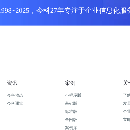
1998~2025，今科27年专注于企业信息化服
资讯
案例
关
今科动态
小程序版
了
今科课堂
基础版
发
标准版
企
全网版
立
案例库