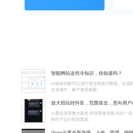
智能网站这些冷知识，你知道吗？
01短链功能可以进行埋点和统计数据，生成的
在选项中，赋予使用权限。
放大招玩转抖音，范围攻击，意向用户
小爱在这里教大家把 抖音群发功能 玩出一朵花来~1直播公告直播公告快速群发，群发对象是浏览了你的抖音号主页的用户，系统自动抓取这些意向用户。也可以用【Light Press】
制作产品介绍页群发。
iYong云库全新升级，上传、管理、