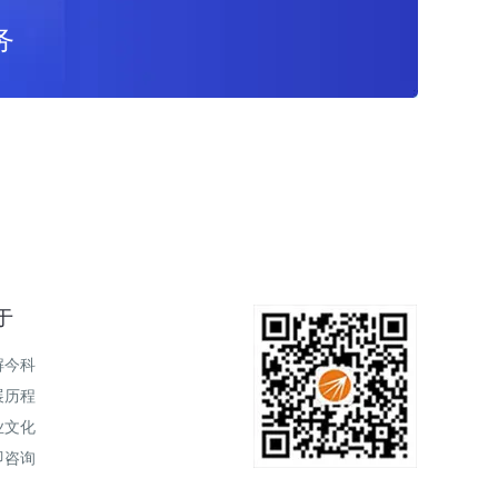
务
于
解今科
展历程
业文化
即咨询