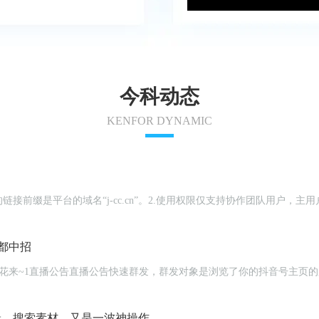
今科动态
KENFOR DYNAMIC
链接前缀是平台的域名“j-cc.cn”。2.使用权限仅支持协作团队用户
都中招
编辑、搜索素材，又是一波神操作