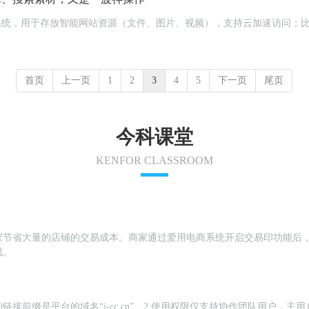
云储存系统，用于存放智能网站资源（文件、图片、视频），支持云加速访问
首页
上一页
1
2
3
4
5
下一页
尾页
今科课堂
KENFOR CLASSROOM
家节省大量的店铺的交易成本。商家通过爱用电商系统开启交易印功能后
成。
链接前缀是平台的域名“j-cc.cn”。2.使用权限仅支持协作团队用户