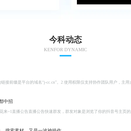
今科动态
KENFOR DYNAMIC
链接前缀是平台的域名“j-cc.cn”。2.使用权限仅支持协作团队用户
都中招
编辑、搜索素材，又是一波神操作