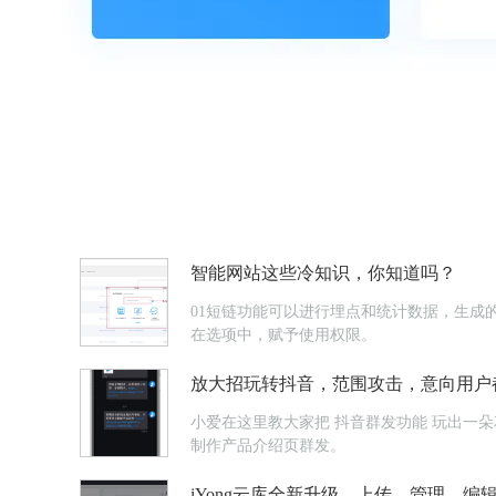
智能网站这些冷知识，你知道吗？
01短链功能可以进行埋点和统计数据，生成的
在选项中，赋予使用权限。
放大招玩转抖音，范围攻击，意向用户
小爱在这里教大家把 抖音群发功能 玩出一朵花来~1直播公告直播公告快速群发，群发对象是浏览了你的抖音号主页的用户，系统自动抓取这些意向用户。也可以用【Light Press】
制作产品介绍页群发。
iYong云库全新升级，上传、管理、