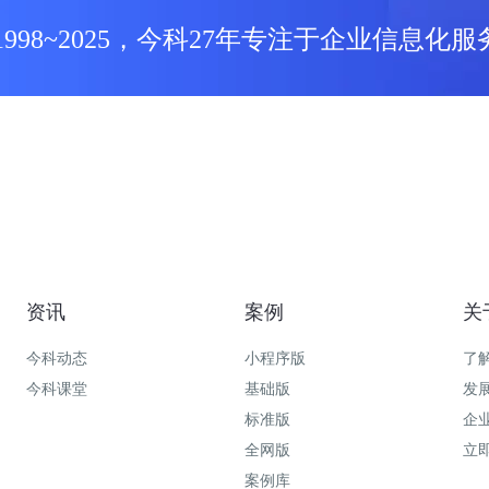
1998~2025，今科27年专注于企业信息化服
资讯
案例
关
今科动态
小程序版
了
今科课堂
基础版
发
标准版
企
全网版
立
案例库