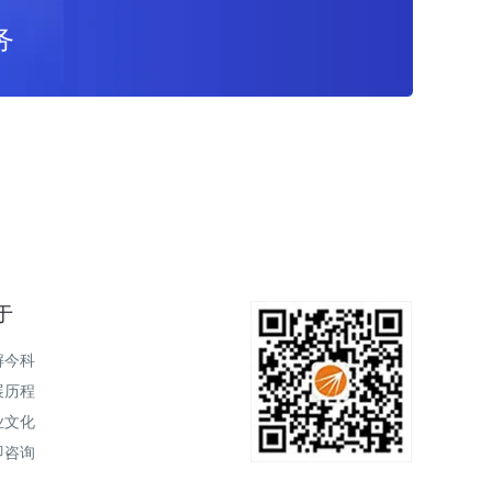
务
于
解今科
展历程
业文化
即咨询