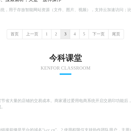
云储存系统，用于存放智能网站资源（文件、图片、视频），支持云加速访问
首页
上一页
1
2
3
4
5
下一页
尾页
今科课堂
KENFOR CLASSROOM
家节省大量的店铺的交易成本。商家通过爱用电商系统开启交易印功能后
成。
链接前缀是平台的域名“j-cc.cn”。2.使用权限仅支持协作团队用户