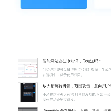
智能网站这些冷知识，你知道吗？
01短链功能可以进行埋点和统计数据，生成的
在选项中，赋予使用权限。
放大招玩转抖音，范围攻击，意向用户
小爱在这里教大家把 抖音群发功能 玩出一朵花来~1直播公告直播公告快速群发，群发对象是浏览了你的抖音号主页的用户，系统自动抓取这些意向用户。也可以用【Light Press】
制作产品介绍页群发。
iYong云库全新升级，上传、管理、