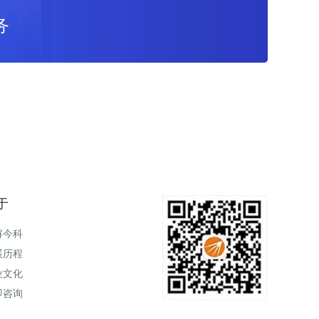
务
于
解今科
展历程
业文化
即咨询