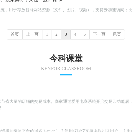
云储存系统，用于存放智能网站资源（文件、图片、视频），支持云加速访问
首页
上一页
1
2
3
4
5
下一页
尾页
今科课堂
KENFOR CLASSROOM
家节省大量的店铺的交易成本。商家通过爱用电商系统开启交易印功能后
成。
链接前缀是平台的域名“j-cc.cn”。2.使用权限仅支持协作团队用户