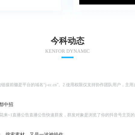
今科动态
KENFOR DYNAMIC
链接前缀是平台的域名“j-cc.cn”。2.使用权限仅支持协作团队用户
都中招
编辑、搜索素材，又是一波神操作