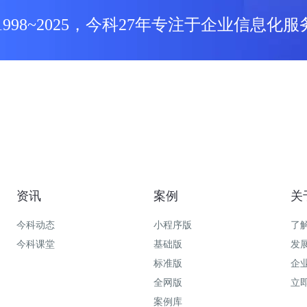
1998~2025，今科27年专注于企业信息化服
资讯
案例
关
今科动态
小程序版
了
今科课堂
基础版
发
标准版
企
全网版
立
案例库