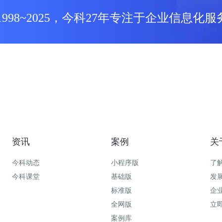
1998~2025，今科27年专注于企业信息化服
资讯
案例
关
今科动态
小程序版
了
今科课堂
基础版
发
标准版
企
全网版
立
案例库