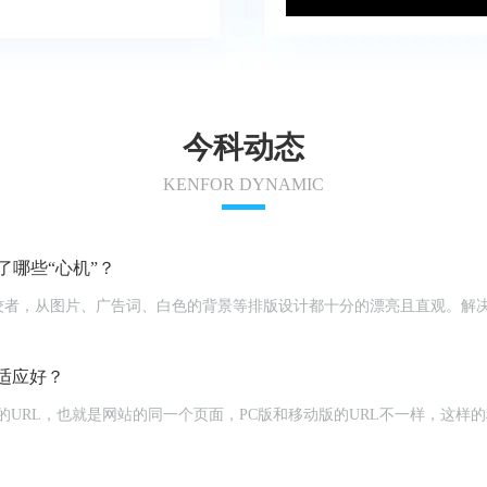
今科动态
KENFOR DYNAMIC
哪些“心机”？
佼者，从图片、广告词、白色的背景等排版设计都十分的漂亮且直观。解
。
适应好？
立的URL，也就是网站的同一个页面，PC版和移动版的URL不一样，这样的