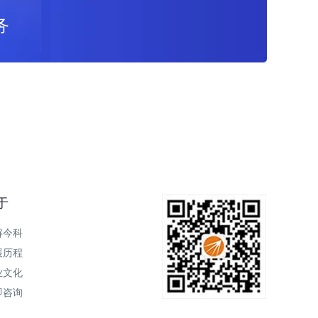
务
于
解今科
展历程
业文化
即咨询