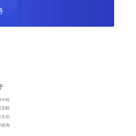
务
于
解今科
展历程
业文化
即咨询