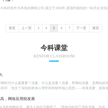
站,今科科技作为本地化网络公司,成立于2004年,是国内领先的一站式企业
首页
上一页
3
4
5
6
7
下一页
尾页
今科课堂
KENFOR CLASSROOM
人
联网时代什么最重要？流量。什么是流量？流量，即网站流量，是网站的
单四字，包含了深刻的群体心理学和营销学核心思想——有客流量，就有
联网营销，流量的地位亘古不变。确切而言，在地域限制...
潮高，网络应用助发展
自从手机智能化后，身边人的生活都变了。”萍姐边给自己手机充电，边说。