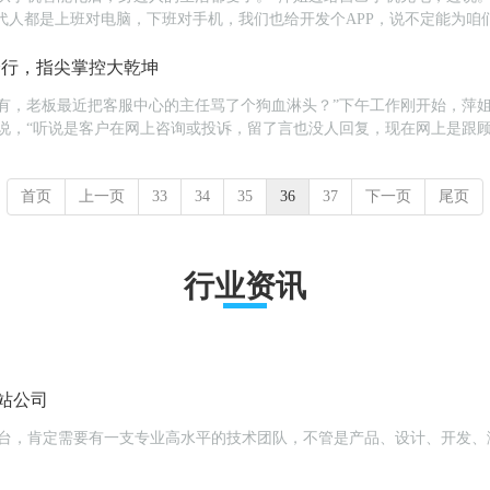
现代人都是上班对电脑，下班对手机，我们也给开发个APP，说不定能为咱
PP的开发任务交给肖羽。0...
身行，指尖掌控大乾坤
没有，老板最近把客服中心的主任骂了个狗血淋头？”下午工作刚开始，萍
说，“听说是客户在网上咨询或投诉，留了言也没人回复，现在网上是跟
号码，但是上网的客人根本不喜欢用电话。”...
首页
上一页
33
34
35
36
37
下一页
尾页
行业资讯
站公司
平台，肯定需要有一支专业高水平的技术团队，不管是产品、设计、开发、