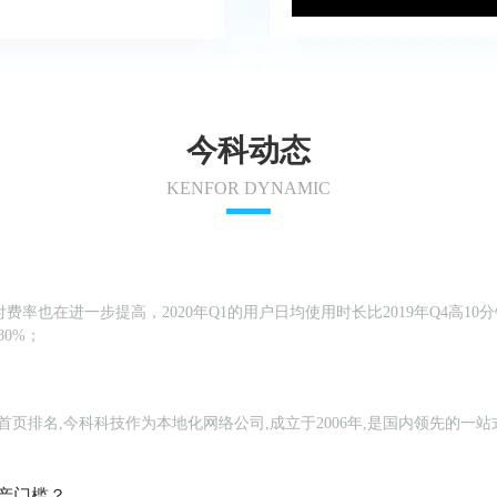
今科动态
KENFOR DYNAMIC
率也在进一步提高，2020年Q1的用户日均使用时长比2019年Q4高10分
0%；
词首页排名,今科科技作为本地化网络公司,成立于2006年,是国内领先的一
。
产门槛？