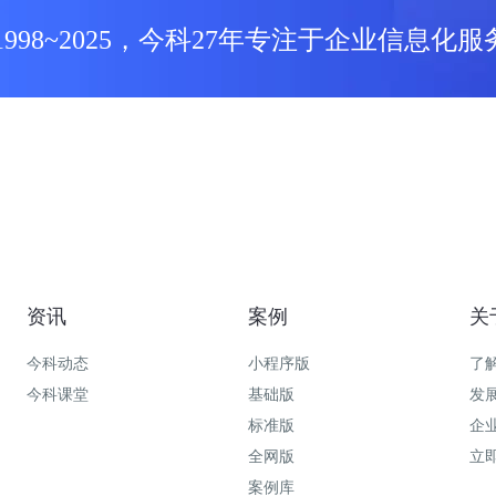
1998~2025，今科27年专注于企业信息化服
资讯
案例
关
今科动态
小程序版
了
今科课堂
基础版
发
标准版
企
全网版
立
案例库