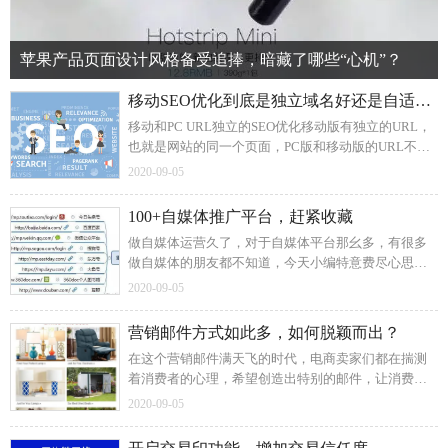
苹果产品页面设计风格备受追捧，暗藏了哪些“心机”？
移动SEO优化到底是独立域名好还是自适应好？
移动和PC URL独立的SEO优化移动版有独立的URL，
也就是网站的同一个页面，PC版和移动版的URL不一
样，这样的移动SEO优化需要在PC和移动页面上分别
2020-09-05
添加meta标签即可，做好移动适配就行。
100+自媒体推广平台，赶紧收藏
做自媒体运营久了，对于自媒体平台那幺多，有很多
做自媒体的朋友都不知道，今天小编特意费尽心思整
理了100多个自媒体推广平台，适合做自媒体运营的、
2020-09-05
做自媒体推广的朋友参考。
营销邮件方式如此多，如何脱颖而出？
在这个营销邮件满天飞的时代，电商卖家们都在揣测
着消费者的心理，希望创造出特别的邮件，让消费者
从众多邮件中 “相中”自己。例如Wayfair发送的台灯营
2020-09-05
销邮件，掺杂了其它产品，就有可能将消费者的注意
力分散掉。