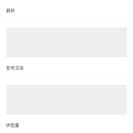
厨邦
安华卫浴
伊思曼