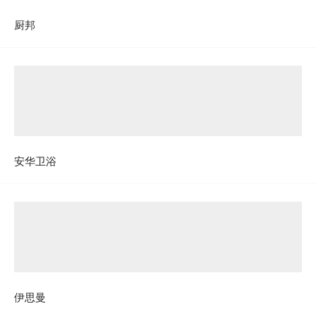
厨邦
安华卫浴
伊思曼