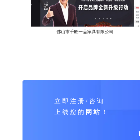
佛山市千匠一品家具有限公司
立 即 注 册 / 咨 询
上 线 您 的
网 站
！