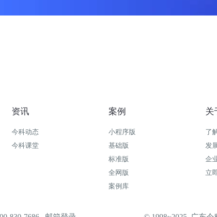
资讯
案例
关
今科动态
小程序版
了
今科课堂
基础版
发
标准版
企
全网版
立
案例库
-830-7686
邮箱登录
© 1998~2025