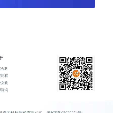
于
解今科
展历程
业文化
即咨询
 广东今科道同科技股份有限公司
粤ICP备05022874号