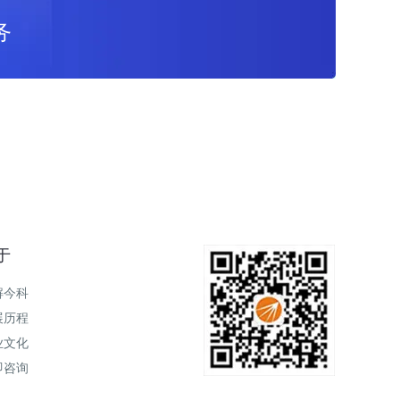
务
于
解今科
展历程
业文化
即咨询