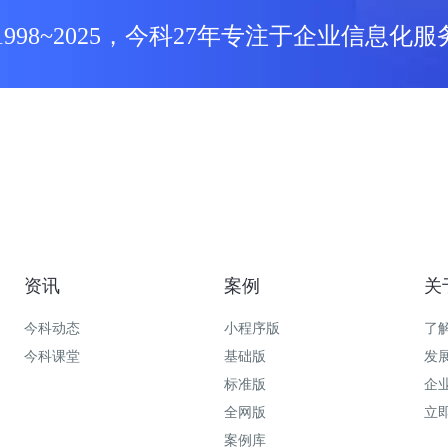
1998~2025，今科27年专注于企业信息化服
资讯
案例
关
今科动态
小程序版
了
今科课堂
基础版
发
标准版
企
全网版
立
案例库