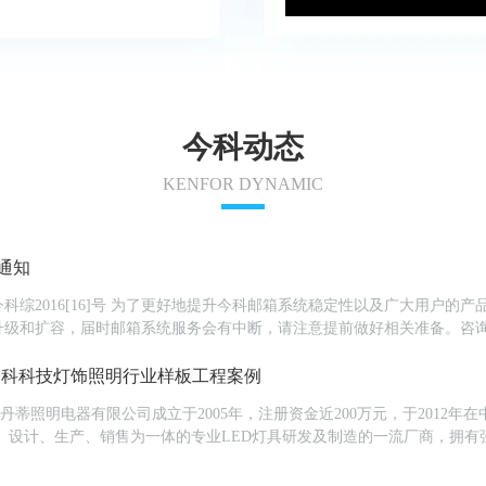
今科动态
KENFOR DYNAMIC
通知
016[16]号 为了更好地提升今科邮箱系统稳定性以及广大用户的产品使用体
扩容，届时邮箱系统服务会有中断，请注意提前做好相关准备。咨询热线：400-8307
今科科技灯饰照明行业样板工程案例
市丹蒂照明电器有限公司成立于2005年，注册资金近200万元，于201
等专业化，全方位LED照...