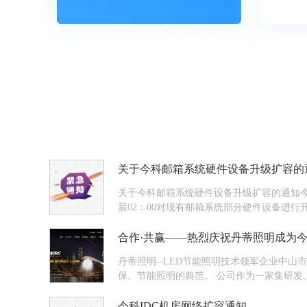
关于今科邮箱系统硬件设备升级扩容的
关于今科邮箱系统硬件设备升级扩容的通知今科综2
晨02：00对现有邮箱系统部分硬件设备进行升级和
级带来的不便，敬请广...
合作·共赢——热烈庆祝丹蒂照明成为
丹蒂照明--LED节能照明技术领军企业中山
保、节能照明的典范。 公司作为一家集研发、设计、生产、销售为一体的专业LED灯具研发及制造的一流厂商，拥有强大的研发技术，生产制造平台，先进的品质管理和售后服务
体系，为用户提供照明产品供应，照明方案设计
今科IDC机房网络扩容通知