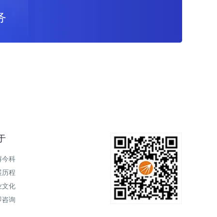
务
于
解今科
展历程
业文化
即咨询