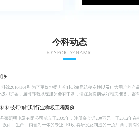
今科动态
KENFOR DYNAMIC
通知
016[16]号 为了更好地提升今科邮箱系统稳定性以及广大用户的产品使用体
扩容，届时邮箱系统服务会有中断，请注意提前做好相关准备。咨询热线：400-8307
今科科技灯饰照明行业样板工程案例
市丹蒂照明电器有限公司成立于2005年，注册资金近200万元，于201
等专业化，全方位LED照...