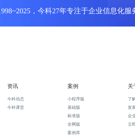
1998~2025，今科27年专注于企业信息化服
资讯
案例
关
今科动态
小程序版
了
今科课堂
基础版
发
标准版
企
全网版
立
案例库