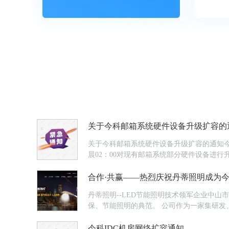
关于今科邮箱系统硬件设备升级扩容的
关于今科邮箱系统硬件设备升级扩容的通知今科综2
晨02：00对现有邮箱系统部分硬件设备进行升级和
级带来的不便，敬请广...
合作·共赢——热烈庆祝丹蒂照明成为
丹蒂照明--LED节能照明技术领军企业中山
保、节能照明的典范。 公司作为一家集研发、设计、生产、销售为一体的专业LED灯具研发及制造的一流厂商，拥有强大的研发技术，生产制造平台，先进的品质管理和售后服务
体系，为用户提供照明产品供应，照明方案设计
今科IDC机房网络扩容通知