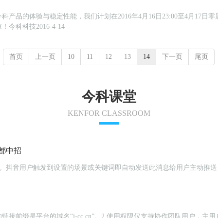
品的体验与稳定性能，我们计划在2016年4月16日23:00至4月17日零
科科技2016-4-14
首页
上一页
10
11
12
13
14
下一页
尾页
今科课堂
KENFOR CLASSROOM
都中招
介绍页群发。抖音用户触发到设置的场景或关键词即自动发送此消息给用户主
链接前缀是平台的域名“j-cc.cn”。2.使用权限仅支持协作团队用户