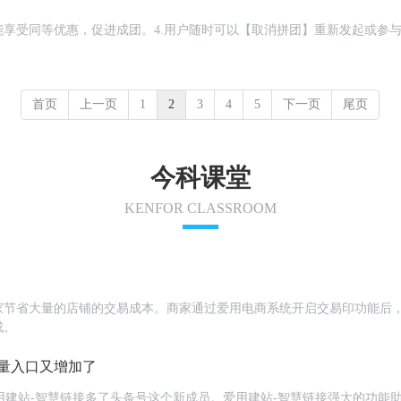
享受同等优惠，促进成团。4.用户随时可以【取消拼团】重新发起或参与
首页
上一页
1
2
3
4
5
下一页
尾页
今科课堂
KENFOR CLASSROOM
家节省大量的店铺的交易成本。商家通过爱用电商系统开启交易印功能后
成。
量入口又增加了
为爱用建站-智慧链接多了头条号这个新成员。爱用建站-智慧链接强大的功能