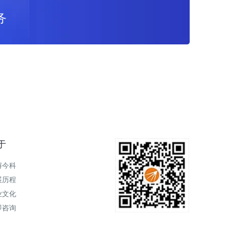
务
于
解今科
展历程
业文化
即咨询