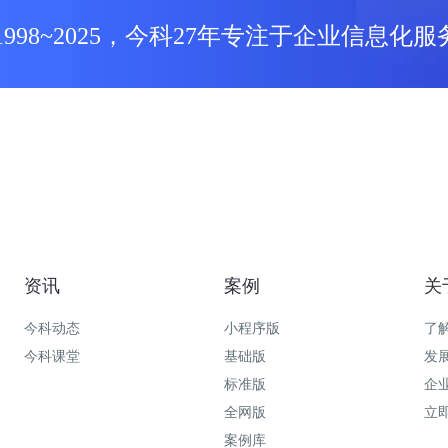
1998~2025，今科27年专注于企业信息化服
资讯
案例
关
今科动态
小程序版
了
今科课堂
基础版
发
标准版
企
全网版
立
案例库