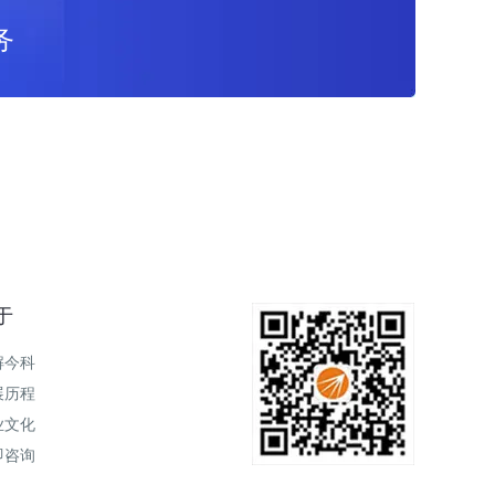
务
于
解今科
展历程
业文化
即咨询