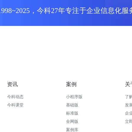
1998~2025，今科27年专注于企业信息化服
资讯
案例
关
今科动态
小程序版
了
今科课堂
基础版
发
标准版
企
全网版
立
案例库