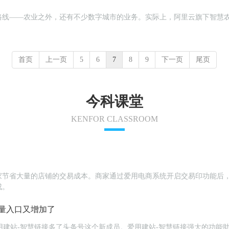
路线——农业之外，还有不少数字城市的业务。实际上，阿里云旗下智慧
首页
上一页
5
6
7
8
9
下一页
尾页
今科课堂
KENFOR CLASSROOM
家节省大量的店铺的交易成本。商家通过爱用电商系统开启交易印功能后
成。
量入口又增加了
为爱用建站-智慧链接多了头条号这个新成员。爱用建站-智慧链接强大的功能