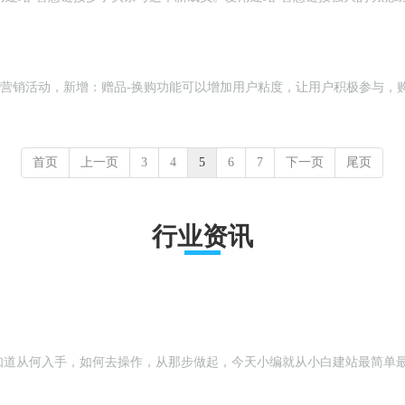
入【电商系统】>>营销活动，新增：赠品-换购功能可以增加用户粘度，让用户积极
首页
上一页
3
4
5
6
7
下一页
尾页
行业资讯
知道从何入手，如何去操作，从那步做起，今天小编就从小白建站最简单