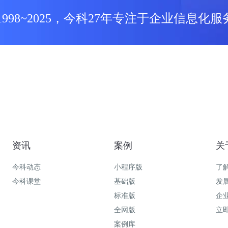
1998~2025，今科27年专注于企业信息化服
资讯
案例
关
今科动态
小程序版
了
今科课堂
基础版
发
标准版
企
全网版
立
案例库