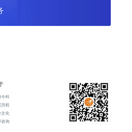
务
于
解今科
展历程
业文化
即咨询