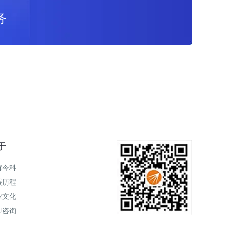
务
于
解今科
展历程
业文化
即咨询