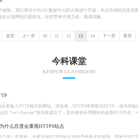
户可能会出现网络闪退情况。给您带来不便之处，敬请谅解。
首页
上一页
10
11
12
13
14
下一页
尾页
今科课堂
KENFOR CLASSROOM
TP
里输入HTTP格式的网址。但未来，HTTPS终将取代HTTP，成为传输协
up(ISRG)负责营运的 “Let's Encrypt”项目就成立了，意在推动全球网站的全面HTT
为什么百度会重视HTTPS站点
点公告》中宣布：全面支持HTTPS站点并给予排名优先对待。而对于HT