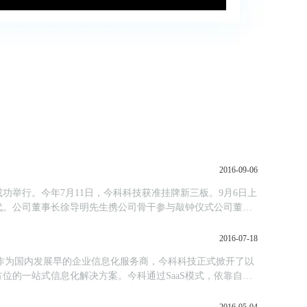
2016-09-06
成功举行。今年7月11日，今科科技获准挂牌新三板。9月6日上
代。公司董事长徐导明先生携公司骨干参与敲钟仪式公司董事
2016-07-18
82。作为国内发展早的企业信息化服务商，今科科技正式掀开了以
位的一站式信息化解决方案。今科通过SaaS模式，依靠自主