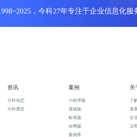
1998~2025，今科27年专注于企业信息化服
资讯
案例
关
今科动态
小程序版
了
今科课堂
基础版
发
标准版
企
全网版
立
案例库