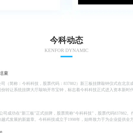
今科动态
KENFOR DYNAMIC
结束
限公司（简称：今科科技，股票代码：837882）新三板挂牌敲钟仪式在北京
股份转让系统挂牌大厅敲响开市宝钟，标志着今科科技正式进入资本新时
的十家企业公司董事长徐导明先生...
有限公司成功在“新三板”正式挂牌，股票简称“今科科技”，股票代码8378
越式发展的新篇章。今科科技成立于1998年，始终致力于为企业提供全方
服务，服务内容包...
知