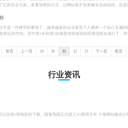
中了它的安全方面，多重加密的方式，让网站更不容易被攻击或劫持。百度站
制可以减少网站被劫持和假冒...
别
已经不是一件稀罕的事情了，越来越多的企业甚至个人都有一个自己专属的
至域名制定的空间。其中第1步和第3步都是按部就班的照着流程走就行了，
首页
上一页
29
30
31
32
33
下一页
尾页
行业资讯
钟就可以实现1部电影的下载，随着我国正式进入5G商用元年,十堰网站建