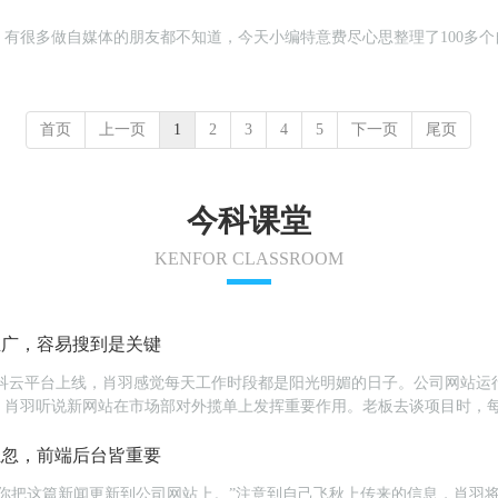
有很多做自媒体的朋友都不知道，今天小编特意费尽心思整理了100多
首页
上一页
1
2
3
4
5
下一页
尾页
今科课堂
KENFOR CLASSROOM
推广，容易搜到是关键
今科云平台上线，肖羽感觉每天工作时段都是阳光明媚的日子。公司网站
肖羽听说新网站在市场部对外揽单上发挥重要作用。老板去谈项目时，每
恶补互联网知识。”办公室内，萍姐问大家...
轻忽，前端后台皆重要
，你把这篇新闻更新到公司网站上。”注意到自己飞秋上传来的信息，肖羽