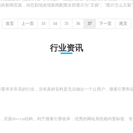
的新闻页面，却悲剧地发现新闻配图全部显示为“叉烧”。“图片怎么又裂
这个网站后台，为什么总有那么多‘意...
首页
上一页
33
34
35
36
37
下一页
尾页
行业资讯
术要求非常高的行业，没有真材实料是无法做出一个让用户、搜索引擎和
o功能，页面div+css结构，利于搜索引擎收录，优秀的网站系统都内置