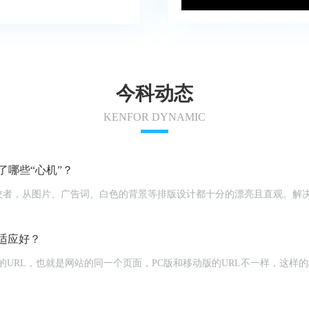
今科动态
KENFOR DYNAMIC
哪些“心机”？
佼者，从图片、广告词、白色的背景等排版设计都十分的漂亮且直观。解
。
适应好？
立的URL，也就是网站的同一个页面，PC版和移动版的URL不一样，这样的