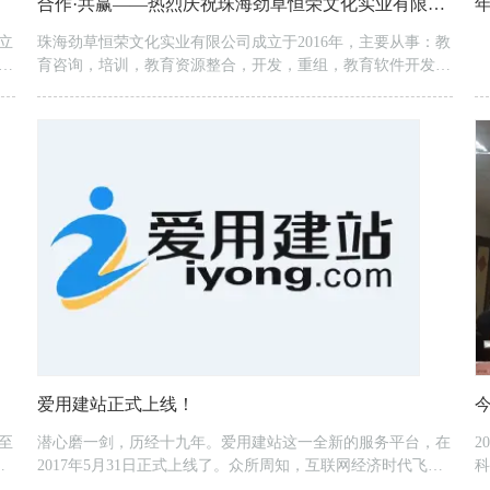
合作·共赢——热烈庆祝珠海劲草恒荣文化实业有限公司成为今科科技行业全网样板工程案例
立
珠海劲草恒荣文化实业有限公司成立于2016年，主要从事：教
水
育咨询，培训，教育资源整合，开发，重组，教育软件开发与
、
市场推广，艺术品市场推广，商业活动推广，公司成为跨行业
持
教育资源整合领头企业。珠海劲草恒荣文化实业有限公司是中
流
信集团，北京国安双创学院珠海地区的合作方，与多家知名教
。
育机构合作，联合推广打造国际级游学，夏令营，高端财商培
出
训，儿童艺术文化推广和特殊才智儿童的培养和孵化机构。如
柏拉图说：神给人进...
爱用建站正式上线！
至
潜心磨一剑，历经十九年。爱用建站这一全新的服务平台，在
2
增
2017年5月31日正式上线了。众所周知，互联网经济时代飞速
科
多
发展，网站俨然成为了企业必不可少的网上名片。官方网站既
事