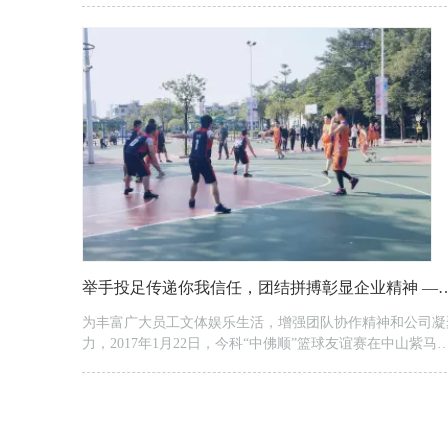
的情况下，网络上的计算机之间又是如何交换信息的呢？其
网络计算机之间就像我们说话用某种语言一样，在网络上的
台计算机之间也有一种语言，这就...
举手投足传递你我信任，团结拼搏彰显企业精神 ——今
为丰富广大员工文体娱乐生活，增强团队协作精神和公司凝
力，2017年1月22日，今科“中佛顺”篮球友谊赛在中山紫马
公园篮球场顺利举行。本次比赛是由中山队对阵佛顺联合队
经过一番紧张激烈的角逐，佛顺联合队以2分的优势赢得比
赛。 尽管天气渐冷，但队员们个个激情满怀、斗志高昂。现
场气氛也异常活跃，欢呼声、呐喊声让篮球比赛气氛不断升