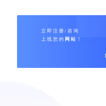
温。比赛中队员们不仅展示了专业的...
立 即 注 册 / 咨 询
上 线 您 的
网 站
！