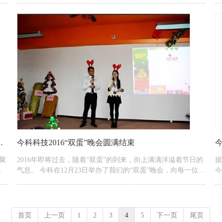
实
是企业展示产品和服务的网络窗口，也是打造网络营销生态圈
技
各
的关键，更是向世界发声的扩音器。但是对于传统的网站建
任
设，多数人的刻板印象都停留在满屏幕的代码，或是耗费大量
言
的时间，或是居高不低的收费，让不少企业踌躇不定。动辄几
续
万的费用，一般中小...
科“中佛顺”篮球友谊赛圆满举行
今科科技2016“双蛋”晚会圆满结束
聚
2016年即将过去，随着“双蛋”的到来，街上满满洋溢着节日的
据
岭
气息。 今科在12月23日举办了我们的“双蛋”晚会，向每一位与
今
。
今科共同前进的家人们，送上今科的祝福，献上我们的小小心
业
意。主持人是我们的“今科最帅”谢有炼和“今科最美”王宝华两
象
位童鞋~~现场还准备了众多精美小礼品奖励给在游戏环节胜出
对
的家人们~~至于神秘大奖，肯定是留给为我们晚会出演节目的
区
首页
上一页
1
2
3
4
5
下一页
尾页