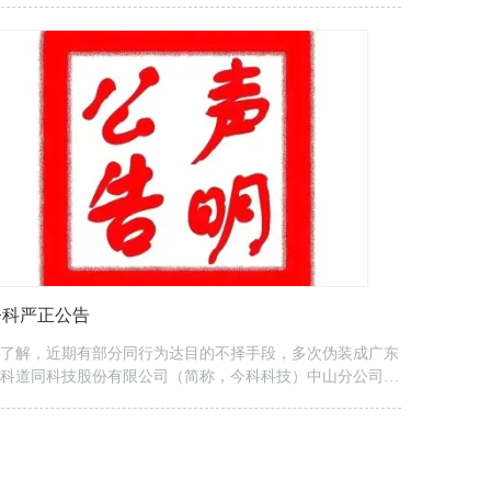
2017年工作目标及如何应对上市带来的压力与企业社会责
。各分公司总经理参加了本次会议，在会议中畅所欲言、建
献策，提出许多建设性的意见及建议，整个会议气氛热烈持
了近6个小时。大家一致认为：2016年，今...
今科严正公告
了解，近期有部分同行为达目的不择手段，多次伪装成广东
科道同科技股份有限公司（简称，今科科技）中山分公司的
务员对客户进行虚假报价，以图扰乱客户判断。针对此现
，为维护客户在市场行为中的正当权益不受损害，今科科技
此作出如下声明：① 今科科技在各分公司之间执行严格的
域划分，不允许业务随意进行跨区营销、抢单等不良营销方