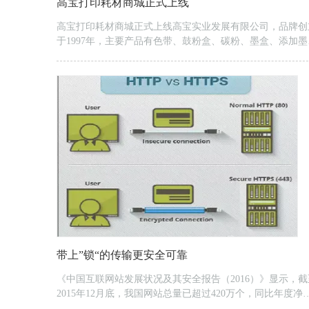
高宝打印耗材商城正式上线
高宝打印耗材商城正式上线高宝实业发展有限公司，品牌创
于1997年，主要产品有色带、鼓粉盒、碳粉、墨盒、添加墨
等打印机耗材。品牌经过多年以来的经营推广，正以规范化
制度化、程序化、规模化经营管理得以全面发展。 高宝将
续以“点滴做起，务求完美”的质量理念，向广大客户提供一
品质的产品，秉着“客户总有道理”的服务理念服务广大客户
不断优化生产技术，产品更新换代速度快，使品牌产品焕发
生机与活力...
带上”锁“的传输更安全可靠
《中国互联网站发展状况及其安全报告（2016）》显示，截
2015年12月底，我国网站总量已超过420万个，同比年度净
长62万余个，净增长超过前五年网站净增量总和。网站如此