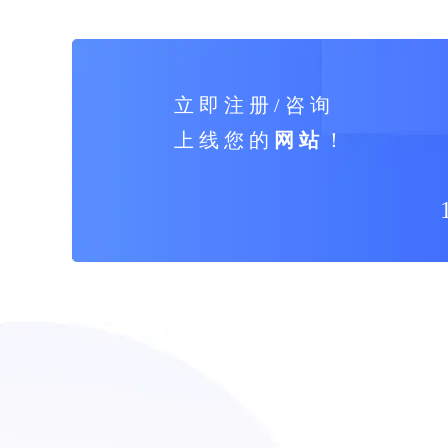
立 即 注 册 / 咨 询
上 线 您 的
网 站
！