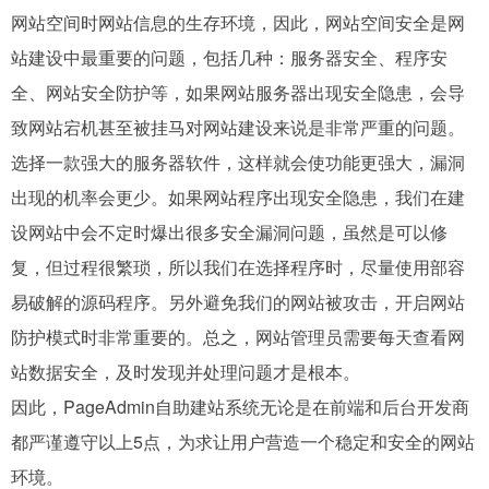
网站空间时网站信息的生存环境，因此，网站空间安全是网
站建设中最重要的问题，包括几种：服务器安全、程序安
全、网站安全防护等，如果网站服务器出现安全隐患，会导
致网站宕机甚至被挂马对网站建设来说是非常严重的问题。
选择一款强大的服务器软件，这样就会使功能更强大，漏洞
出现的机率会更少。如果网站程序出现安全隐患，我们在建
设网站中会不定时爆出很多安全漏洞问题，虽然是可以修
复，但过程很繁琐，所以我们在选择程序时，尽量使用部容
易破解的源码程序。另外避免我们的网站被攻击，开启网站
防护模式时非常重要的。总之，网站管理员需要每天查看网
站数据安全，及时发现并处理问题才是根本。
因此，PageAdmin自助建站系统无论是在前端和后台开发商
都严谨遵守以上5点，
为求让用户营造一个稳定和安全的网站
环境。