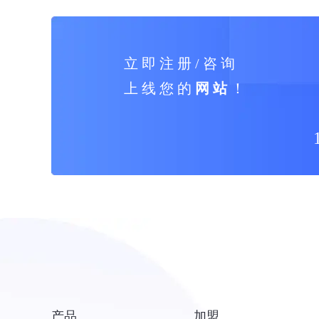
立 即 注 册 / 咨 询
上 线 您 的
网 站
！
产品
加盟