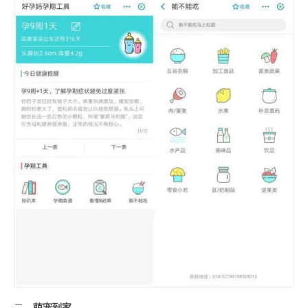
二、
萌宠到家