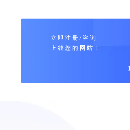
立 即 注 册 / 咨 询
上 线 您 的
网 站
！