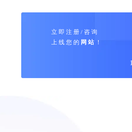
立 即 注 册 / 咨 询
上 线 您 的
网 站
！