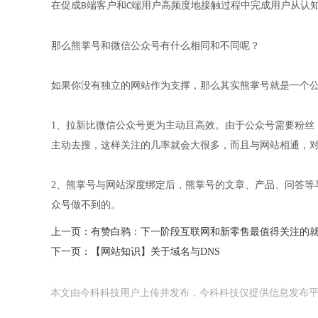
在促成
端客户和
端用户高频度地接触过程中完成用户从认
B
C
那么熊掌号和微信公众号有什么相同和不同呢？
如果你没有独立的网站作为支撑，那么其实熊掌号就是一个
1、
拉新比微信公众号更为主动且高效。由于公众号需要粉丝
主动去搜，这样关注的几率就会大很多，而且与网站相通，
2、
熊掌号与网站深度绑定后，熊掌号的文章、产品、问答等
众号做不到的。
上一页：
有赞白鸦：下一阶段互联网和新零售最值得关注的
下一页：
【网站知识】关于域名与DNS
本文由今科科技用户上传并发布，今科科技仅提供信息发布