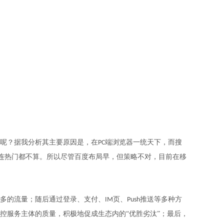
呢？据我分析其主要原因是，在
端浏览器一统天下，而搜
PC
连热门都不算。所以尽管百度布局早，但策略不对，目前在移
够多的流量；随后通过登录、支付、
页、
推送等多种方
IM
Push
控服务主体的质量，积极地促成生态内的“优胜劣汰”；最后，