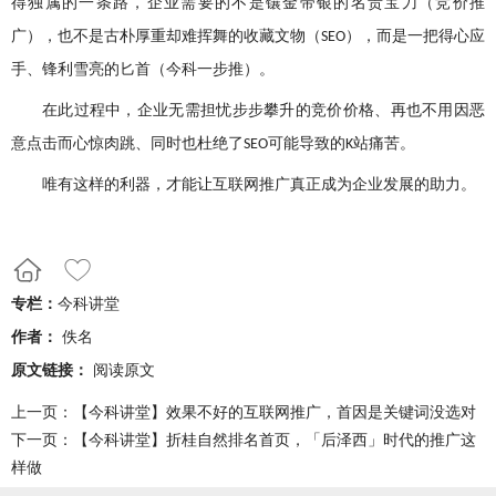
得独属的一条路，企业需要的不是镶金带银的名贵宝刀（竞价推
广），也不是古朴厚重却难挥舞的收藏文物（
），而是一把得心应
SEO
手、锋利雪亮的匕首（今科一步推）。
在此过程中，企业无需担忧步步攀升的竞价价格、再也不用因恶
意点击而心惊肉跳、同时也杜绝了
可能导致的
站痛苦。
SEO
K
唯有这样的利器，才能让互联网推广真正成为企业发展的助力。
专栏：
今科讲堂
作者：
佚名
原文链接：
阅读原文
上一页：
【今科讲堂】效果不好的互联网推广，首因是关键词没选对
下一页：
【今科讲堂】折桂自然排名首页，「后泽西」时代的推广这
样做