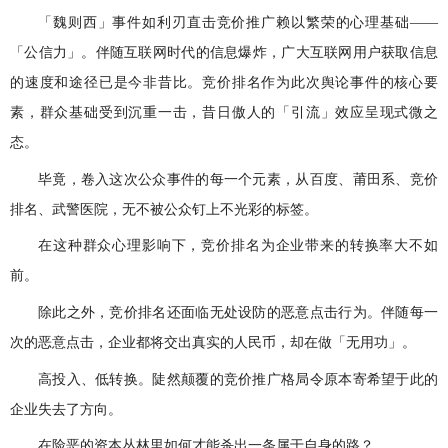
「魏则西」事件如利刃直击竞价推广赖以繁荣的心理基础——
「公信力」。伴随互联网时代的信息爆炸，广大互联网用户获取信息
的速度和途径已是今非昔比。竞价排名作为此次舆论事件的核心要
素，群众基础受到沉重一击，昔日傲人的「引流」效应呈现式微之
态。
毕竟，卷入这次公众事件的每一个元素，从百度、莆田系、竞价
排名、武警医院，无不被公众钉上不光彩的标签。
在这种群众心理影响下，竞价排名为企业带来的转换率大不如
前。
除此之外，竞价排名还面临无处设防的恶意点击行为。伴随每一
次的恶意点击，企业都将交出真实的人民币，却在做「无用功」。
高投入、低转换。陡然颠覆的竞价推广格局令原本寄希望于此的
企业失去了方向。
在险恶的资本丛林里如何才能杀出一条属于自身的路？