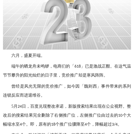
六月，盛夏开端。
端午的晒龙舟未鸣锣，电商们的「
」已是激战正酣。在这气温
618
节节攀升的阳光灿烂的日子里，竞价推广却是寒风阵阵。
曾经是风光无限的竞价推广，如今因「魏则西」事件带来的系列
连锁反应而进退维谷。
5
月
日，百度兑现整改承诺，新版搜索结果出现在公众视野。整
24
改后的搜索结果完全删除了右侧推广位，左侧推广位由过去的
个大
10
幅缩水至
个。即，原有的
个推广位骤降至
个，降幅超过
。
4
18
4
3/4