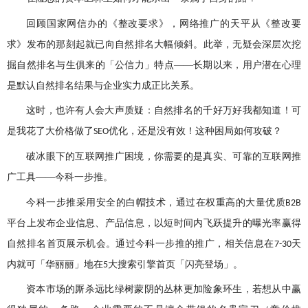
回顾国家网信办的《整改要求》，网络推广的天平从《整改要
求》发布的那刻起就已向自然排名大幅倾斜。此举，无疑会深层次挖
掘自然排名与生俱来的「公信力」特点——长期以来，用户潜在心理
是默认自然排名结果与企业实力成正比关系。
这时，也许有人会大声质疑：自然排名的千好万好我都知道！可
是我花了大价格做了
优化，还是没有效！这种困局如何攻破？
SEO
破冰眼下的互联网推广困境，你需要的是真实、可靠的互联网推
广工具——今科一步推。
今科一步推采用安全的白帽技术，通过在权重高的大量优质
B2B
平台上发布企业信息、产品信息，以短时间内飞跃提升的曝光率赢得
自然排名首页展示机会。通过今科一步推的推广，相关信息在
天
7-30
内就可「华丽丽」地在
大搜索引擎首页「闪亮登场」。
5
资本市场的厮杀远比绿树蒙阴的丛林更加险象环生，若想从中赢