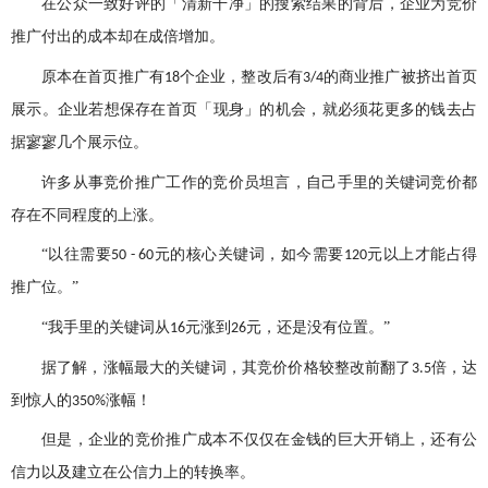
在公众一致好评的「清新干净」的搜索结果的背后，企业为竞价
推广付出的成本却在成倍增加。
原本在首页推广有
个企业，整改后有
的商业推广被挤出首页
18
3/4
展示。企业若想保存在首页「现身」的机会，就必须花更多的钱去占
据寥寥几个展示位。
许多从事竞价推广工作的竞价员坦言，自己手里的关键词竞价都
存在不同程度的上涨。
“以往需要
元的核心关键词，如今需要
元以上才能占得
50 - 60
120
推广位。”
“我手里的关键词从
元涨到
元，还是没有位置。”
16
26
据了解，涨幅最大的关键词，其竞价价格较整改前翻了
倍，达
3.5
到惊人的
涨幅！
350%
但是，企业的竞价推广成本不仅仅在金钱的巨大开销上，还有公
信力以及建立在公信力上的转换率。