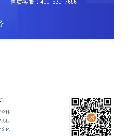
售后客服：400 830 7686
务
于
解今科
展历程
业文化