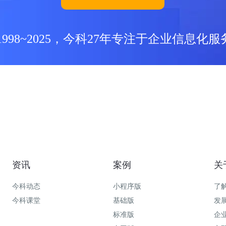
1998~2025，今科27年专注于企业信息化服
资讯
案例
关
今科动态
小程序版
了
今科课堂
基础版
发
标准版
企