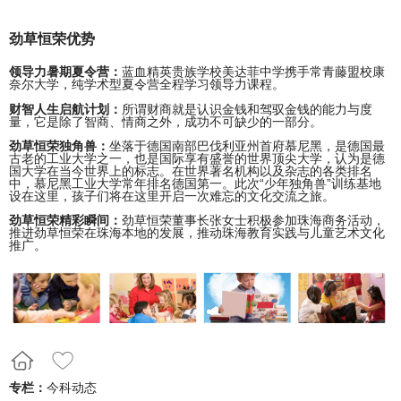
劲草恒荣优势
领导力暑期夏令营：
蓝血精英贵族学校美达菲中学携手常青藤盟校康
奈尔大学，纯学术型夏令营全程学习领导力课程。
财智人生启航计划：
所谓财商就是认识金钱和驾驭金钱的能力与度
量，它是除了智商、情商之外，成功不可缺少的一部分。
劲草恒荣独角兽：
坐落于德国南部巴伐利亚州首府慕尼黑，是德国最
古老的工业大学之一，也是国际享有盛誉的世界顶尖大学，认为是德
国大学在当今世界上的标志。在世界著名机构以及杂志的各类排名
中，慕尼黑工业大学常年排名德国第一。此次“少年独角兽”训练基地
设在这里，孩子们将在这里开启一次难忘的文化交流之旅。
劲草恒荣精彩瞬间：
劲草恒荣董事长张女士积极参加珠海商务活动，
推进劲草恒荣在珠海本地的发展，推动珠海教育实践与儿童艺术文化
推广。
专栏：
今科动态