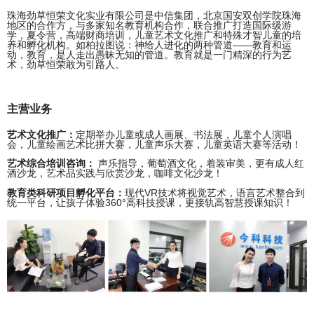
珠海劲草恒荣文化实业有限公司是中信集团，北京国安双创学院珠海
地区的合作方，与多家知名教育机构合作，联合推广打造国际级游
学，夏令营，高端财商培训，儿童艺术文化推广和特殊才智儿童的培
养和孵化机构。如柏拉图说：神给人进化的两种管道——教育和运
动，教育，是人走出愚昧无知的管道。教育就是一门精深的行为艺
术，劲草恒荣敢为引路人。
主营业务
艺术文化推广：
定期举办儿童或成人画展、书法展，儿童个人演唱
会，儿童绘画艺术比拼大赛，儿童声乐大赛，儿童英语大赛等活动！
艺术综合培训咨询：
声乐指导，葡萄酒文化，着装审美，更有成人红
酒沙龙，艺术品实践与欣赏沙龙，咖啡文化沙龙！
教育类科研项目孵化平台：
现代VR技术将视觉艺术，语言艺术整合到
统一平台，让孩子体验360°高科技授课，更接轨高智慧授课知识！