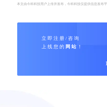
本文由今科科技用户上传并发布，今科科技仅提供信息发布
立 即 注 册 / 咨 询
上 线 您 的
网 站
！